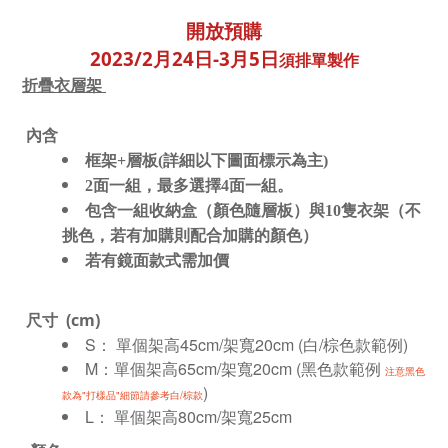
開放預購
2023/2月24日-
3月5日
須排單製作
折疊衣層架
內含
框架+層板(詳細以下圖面標示為主)
2面一組，最多選擇4面一組。
包含一組收納盒（顏色隨層板）與10隻衣架（不
挑色，若有加購則配合加購的顏色）
若有鏡面款式需加價
尺寸
(cm)
S：
單個架高45cm/架寬20cm (白/棕色款範例)
M：單個架高65cm/架寬20cm (黑色款範例
注意黑色
)
款為"打樣品"細節請參考白/棕款
L： 單個架高80cm/架寬25cm