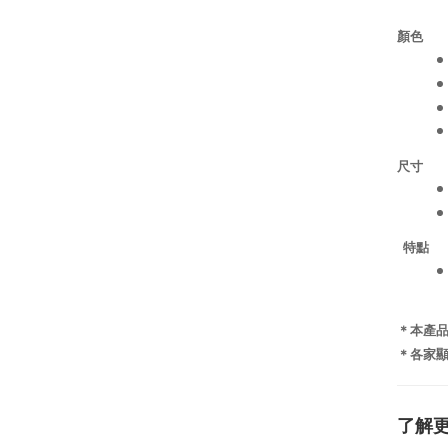
顏色
尺寸
特點
＊本產
＊各家
了解