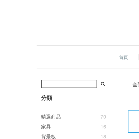
首頁
全
分類
精選商品
70
家具
16
背景板
18