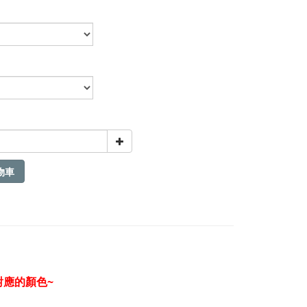
物車
對應的顏色~