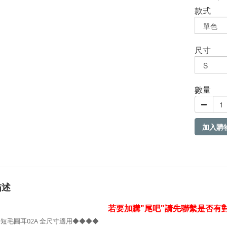
款式
尺寸
數量
加入購
描述
若要加購"尾吧"請先聯繫是否有
短毛圓耳02A 全尺寸適用◆◆◆◆