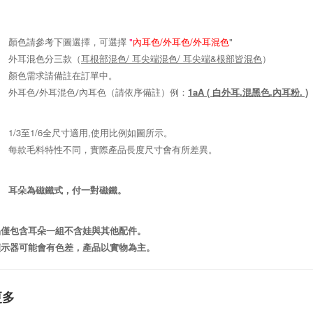
顏色請參考下圖選擇，可選擇
"
內耳色/外耳色/外耳混色
"
外耳混色分三款（
耳根部混色/ 耳尖端混色/ 耳尖端&根部皆混色
）
顏色需求請備註在訂單中。
1aA ( 白外耳.混黑色.內耳粉. )
外耳色/外耳混色/內耳色（請依序備註）例：
1/3至1/6全尺寸適用,使用比例如圖所示。
每款毛料特性不同，實際產品長度尺寸會有所差異。
耳朵為磁鐵式，付一對磁鐵。
品僅包含耳朵一組不含娃與其他配件。
顯示器可能會有色差，產品以實物為主。
更多