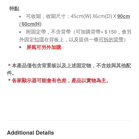
特點
可收闔，收闔尺寸：
90cm
45cm(W) X6cm(D) X
/ 60cm(H)
附固定帶，不含背帶（可加購背帶+＄150，會另
外固定
扣環
在背板上，以及提供一條
可拆的背帶
）
屏風可另外加購
＊本產品僅包含背景板以及上述固定物，不含娃與其他配
件。
＊
各家顯示器可能會有色差，產品以實物為主。
Additional Details