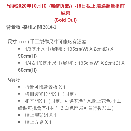
預購2020年10月10（晚間九點）-18日截止,若遇超量提前
結束
(Sold Out)
背景板 -
格柵之間 2010-1
尺寸
手工製作尺寸可能略有誤差
(cm)
1/3使用尺寸(展開)：
135cm(W) X 2cm(D) X
90cm(H)
1/4＆1/6使用尺寸(展開)：
135cm(W) X 2cm(D) X
60cm(H)
內容物
折疊可攜背景板 X 1
格柵透光拉門X 1（固定）
和室門X 1（固定。可選花色* A.圖上花色-手工
繪製每批會有不同/ B.白色門扇可自行後加工
）
牆上層架組 X 1
牆上方桌 X 1