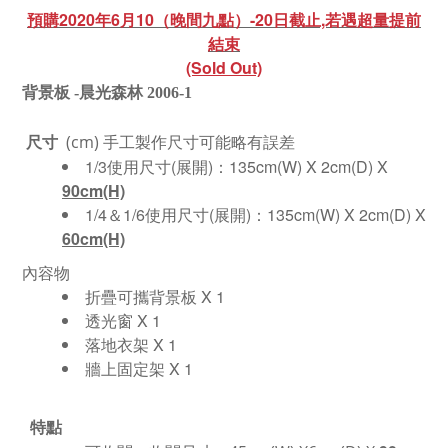
預購2020年6月10（晚間九點）-20日截止,若遇超量提前
結束
(Sold Out)
背景板 -
晨光森林 2006-1
尺寸
手工製作尺寸可能略有誤差
(cm)
1/3使用尺寸(展開)：
135cm(W) X 2cm(D) X
90cm(H)
1/4＆1/6使用尺寸(展開)：
135cm(W) X 2cm(D) X
60cm(H)
內容物
折疊可攜背景板 X 1
透光窗 X 1
落地衣架 X 1
牆上固定架 X 1
特點