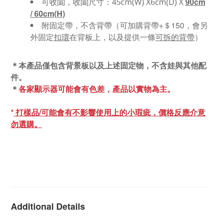
可收闔，收闔尺寸：
90cm
45cm(W) X6cm(D) X
/ 60cm(H)
附固定帶，不含背帶（可加購背帶+＄150，會另
外固定
扣環
在背板上，以及提供一條
可拆的背帶
）
＊本產品僅包含背景板以及上述固定物，不含娃與其他配
件。
＊
各家顯示器可能會有色差，產品以實物為主。
*
打樣品/可能會有不影響使用上的小瑕疵，價格反應介意
勿選購。
Additional Details